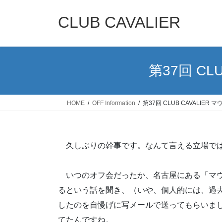
コ
ナ
ン
ビ
CLUB CAVALIER
テ
ゲ
ン
ー
ツ
シ
へ
ョ
第37回 CLU
ス
ン
キ
に
ッ
移
HOME
OFF Information
第37回 CLUB CAVALIER マ
プ
動
久しぶりの幹事です。なんて言える立場で
いつのオフ会だったか、名古屋にある「マウ
るという話を聞き、（いや、個人的には、過
したのを自慢げに写メールで送ってもらいま
てたんですね。