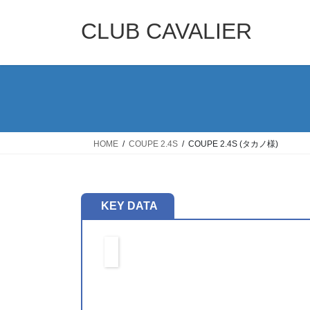
コ
ナ
ン
ビ
CLUB CAVALIER
テ
ゲ
ン
ー
ツ
シ
へ
ョ
ス
ン
キ
に
ッ
移
HOME
COUPE 2.4S
COUPE 2.4S (タカノ様)
プ
動
KEY DATA