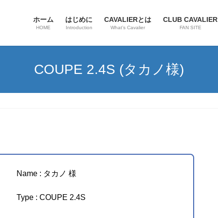
ホーム
はじめに
CAVALIERとは
CLUB CAVALIER
HOME
Introduction
What’s Cavalier
FAN SITE
COUPE 2.4S (タカノ様)
Name : タカノ 様
Type : COUPE 2.4S