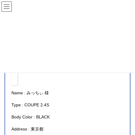
コ
ナ
CLUB CAVALIER
ン
ビ
テ
ゲ
ン
ー
COUPE 2.4S (みっちぃ様)
ツ
シ
へ
ョ
ス
ン
HOME
COUPE 2.4S
COUPE 2.4S (みっちぃ様)
キ
に
ッ
移
プ
動
KEY DATA
Name : みっちぃ 様
Type : COUPE 2.4S
Body Color : BLACK
Address : 東京都