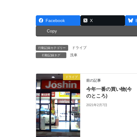
Facebook
X
Copy
ドライブ
行動記録カテゴリー
洗車
行動記録タグ
ドライブ
前の記事
今年一番の買い物(今
のところ)
2021年2月7日