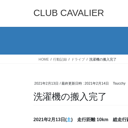
コ
ナ
ン
ビ
CLUB CAVALIER
テ
ゲ
ン
ー
ツ
シ
へ
ョ
ス
ン
キ
に
ッ
移
HOME
行動記録
ドライブ
洗濯機の搬入完了
プ
動
2021年2月13日
/ 最終更新日時 :
2021年2月14日
Tsucchy
洗濯機の搬入完了
2021年2月13日(
土
) 走行距離 10km 総走行距