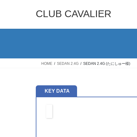
コ
ナ
ン
ビ
CLUB CAVALIER
テ
ゲ
ン
ー
ツ
シ
へ
ョ
ス
ン
キ
に
ッ
移
HOME
SEDAN 2.4G
SEDAN 2.4G (たにしゅー様)
プ
動
KEY DATA