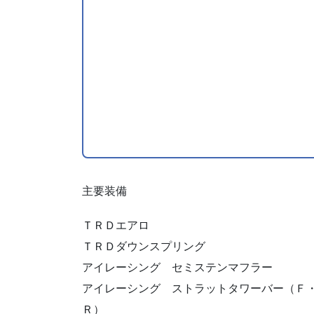
主要装備
ＴＲＤエアロ
ＴＲＤダウンスプリング
アイレーシング セミステンマフラー
アイレーシング ストラットタワーバー（Ｆ
Ｒ）