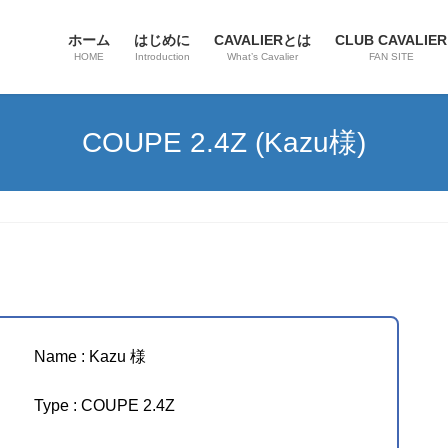
ホーム
はじめに
CAVALIERとは
CLUB CAVALIER
HOME
Introduction
What’s Cavalier
FAN SITE
COUPE 2.4Z (Kazu様)
Name : Kazu 様
Type : COUPE 2.4Z