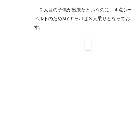
２人目の子供が出来たというのに、４点シ
ベルトのためMYキャバは３人乗りとなってお
す。