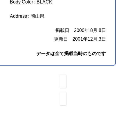
Body Color : BLACK
Address : 岡山県
掲載日 2000年 8月 8日
更新日 2001年12月 3日
データは全て掲載当時のものです
・