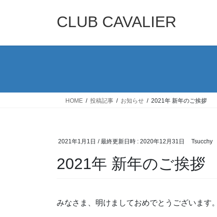
コ
ナ
ン
ビ
CLUB CAVALIER
テ
ゲ
ン
ー
ツ
シ
へ
ョ
ス
ン
キ
に
ッ
移
HOME
投稿記事
お知らせ
2021年 新年のご挨拶
プ
動
2021年1月1日
/ 最終更新日時 :
2020年12月31日
Tsucchy
2021年 新年のご挨拶
みなさま、明けましておめでとうございます