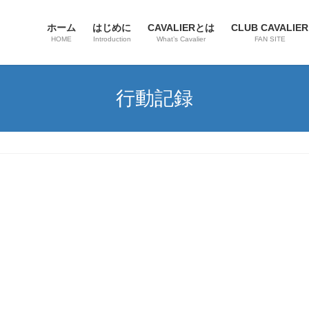
ホーム
はじめに
CAVALIERとは
CLUB CAVALIER
HOME
Introduction
What’s Cavalier
FAN SITE
行動記録